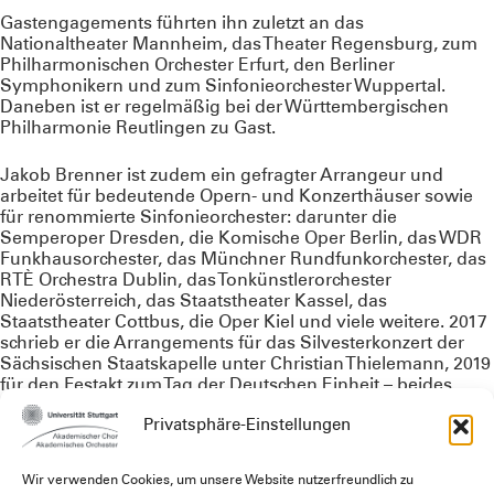
Gastengagements führten ihn zuletzt an das
Nationaltheater Mannheim, das Theater Regensburg, zum
Philharmonischen Orchester Erfurt, den Berliner
Symphonikern und zum Sinfonieorchester Wuppertal.
Daneben ist er regelmäßig bei der Württembergischen
Philharmonie Reutlingen zu Gast.
Jakob Brenner ist zudem ein gefragter Arrangeur und
arbeitet für bedeutende Opern- und Konzerthäuser sowie
für renommierte Sinfonieorchester: darunter die
Semperoper Dresden, die Komische Oper Berlin, das WDR
Funkhausorchester, das Münchner Rundfunkorchester, das
RTÈ Orchestra Dublin, das Tonkünstlerorchester
Niederösterreich, das Staatstheater Kassel, das
Staatstheater Cottbus, die Oper Kiel und viele weitere. 2017
schrieb er die Arrangements für das Silvesterkonzert der
Sächsischen Staatskapelle unter Christian Thielemann, 2019
für den Festakt zum Tag der Deutschen Einheit – beides
übertragen vom ZDF, 2022 für ein Konzertprogramm von
Privatsphäre-Einstellungen
Axel Prahl.
Regelmäßig arbeitet er mit dem Deutschlandfunk Kultur
Wir verwenden Cookies, um unsere Website nutzerfreundlich zu